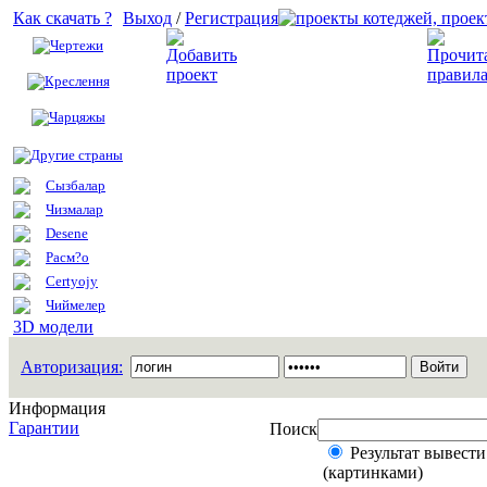
Как скачать ?
Выход
/
Регистрация
Чертежи
Добавить проект
Креслення
Чарцяжы
Другие страны
Сызбалар
Чизмалар
Desene
Расм?о
Certyojy
Чиймелер
3D модели
Авторизация:
Информация
Гарантии
Поиск
Результат вывести
(картинками)