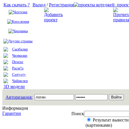
Как скачать ?
Выход
/
Регистрация
Чертежи
Добавить проект
Креслення
Чарцяжы
Другие страны
Сызбалар
Чизмалар
Desene
Расм?о
Certyojy
Чиймелер
3D модели
Авторизация:
Информация
Гарантии
Поиск
Результат вывести
(картинками)