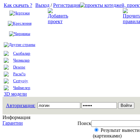
Как скачать ?
Выход
/
Регистрация
Чертежи
Добавить проект
Креслення
Чарцяжы
Другие страны
Сызбалар
Чизмалар
Desene
Расм?о
Certyojy
Чиймелер
3D модели
Авторизация:
Информация
Гарантии
Поиск
Результат вывести
(картинками)