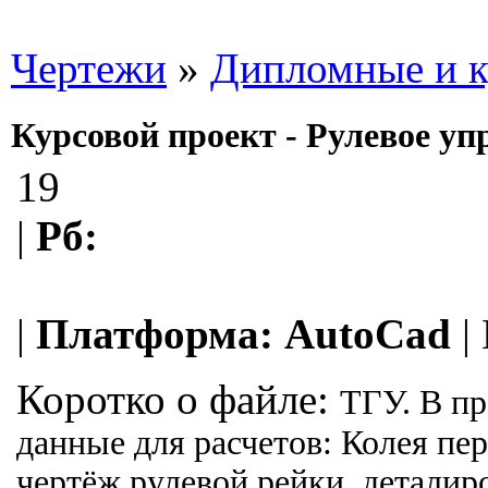
Чертежи
»
Дипломные и к
Курсовой проект - Рулевое уп
19
|
Рб:
|
Платформа:
AutoCad
|
Коротко о файле:
ТГУ. В пр
данные для расчетов: Колея пе
чертёж рулевой рейки, деталир