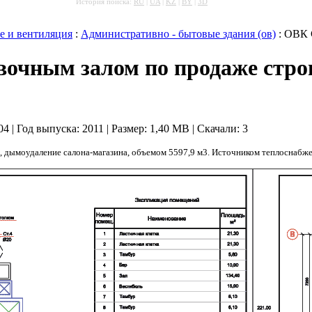
История поиска:
RU
|
UA
|
KZ
|
BY
|
3D
е и вентиляция
:
Административно - бытовые здания (ов)
: ОВК 
вочным залом по продаже стро
:04 | Год выпуска:
2011
|
Размер: 1,40 MB
|
Скачали: 3
, дымоудаление салона-магазина, объемом 5597,9 м3. Источником теплоснабже