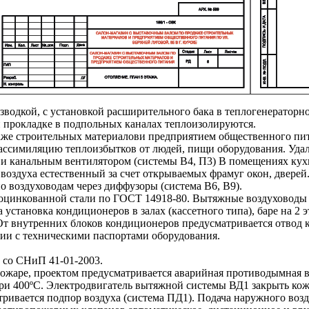
азводкой, с установкой расширительного бака в теплогенерато
ри прокладке в подпольных каналах теплоизолируются.
аже строительных материалови предприятием общественного пи
 на ассимиляцию теплоизбытков от людей, пищи оборудования. У
 и канальным вентилятором (системы В4, П3) В помещениях ку
воздуха естественный за счет открываемых фрамуг окон, двере
о воздуховодам через диффузоры (система В6, В9).
оцинкованной стали по ГОСТ 14918-80. Вытяжные воздуховоды в
 установка кондиционеров в залах (кассетного типа), баре на
От внутренних блоков кондиционеров предусматривается отвод к
ии с техническими паспортами оборудования.
 со СНиП 41-01-2003.
пожаре, проектом предусматривается аварийная противодымная 
при 400ºС. Электродвигатель вытяжной системы ВД1 закрыть ко
атривается подпор воздуха (система ПД1). Подача наружного в