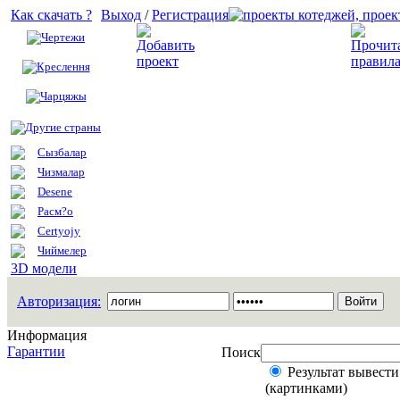
Как скачать ?
Выход
/
Регистрация
Чертежи
Добавить проект
Креслення
Чарцяжы
Другие страны
Сызбалар
Чизмалар
Desene
Расм?о
Certyojy
Чиймелер
3D модели
Авторизация:
Информация
Гарантии
Поиск
Результат вывести
(картинками)