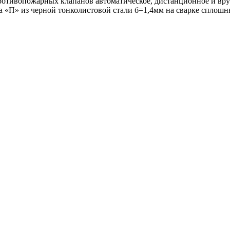
отивопожарных клапанов автоматическое, дистанционное и вр
«П» из черной тонколистовой стали б=1,4мм на сварке сплошн