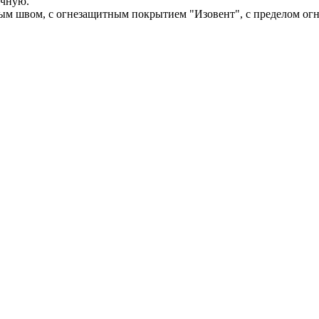
учную.
ым швом, с огнезащитным покрытием "Изовент", с пределом огн