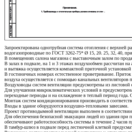
Запроектирована однотрубная система отопления с верхней р
водогазопроводные по ГОСТ 3262-75* Ø 15, 20. 25, 32, 40, п
В помещениях салона магазина с выставочным залом по прод
В залах в подвале, на 1 и 3 этажах воздухообмен рассчитан
и вытяжка осуществляется компактной приточной установкой
В гостиничных номерах естественное проветривание. Приток 
воздуха осуществляется с помощью канальных вентиляторов п
Воздуховоды систем вентиляции предусмотрены из листовой 
Для улучшения микроклиматических условий в предусмотрена
переходные периоды и на охлаждение в теплый период года. 
Монтаж систем кондиционирования производить в соответств
Входы в здание оборудуются воздушно-тепловыми завесами.
Проект противодымной вентиляции выполнен в соответствии
Для обеспечения безопасной эвакуации людей из здания при 
обеспечивают работоспособность системы в течение 2 часов 
В тамбур-шлюз в подвале перед лестничной клеткой предусм