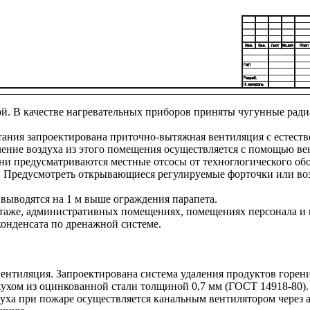
рной. В качестве нагревательных приборов приняты чугунные ра
тания запроектирована приточно-вытяжная вентиляция с естест
даление воздуха из этого помещения осуществляется с помощью 
хни предусматриваются местные отсосы от техноглогического о
й. Предусмотреть открывающиеся регулируемые форточки или воз
ыводятся на 1 м выше ограждения парапета.
 2 этаже, административных помещениях, помещениях персонал
онденсата по дренажной системе.
вентиляция. Запроектирована система удаления продуктов горен
жухом из оцинкованной стали толщиной 0,7 мм (ГОСТ 14918-80).
оздуха при пожаре осуществляется канальным вентилятором чер