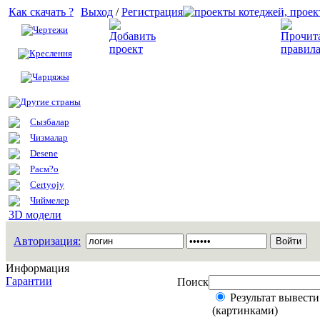
Как скачать ?
Выход
/
Регистрация
Чертежи
Добавить проект
Креслення
Чарцяжы
Другие страны
Сызбалар
Чизмалар
Desene
Расм?о
Certyojy
Чиймелер
3D модели
Авторизация:
Информация
Гарантии
Поиск
Результат вывести
(картинками)