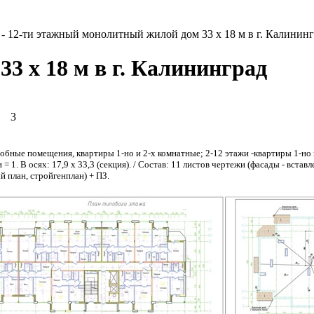
- 12-ти этажный монолитный жилой дом 33 х 18 м в г. Калинин
3 х 18 м в г. Калининград
3
обные помещения, квартиры 1-но и 2-х комнатные; 2-12 этажи -квартиры 1-но
. В осях: 17,9 х 33,3 (секция). / Состав: 11 листов чертежи (фасады - вставл
 план, стройгенплан) + ПЗ.