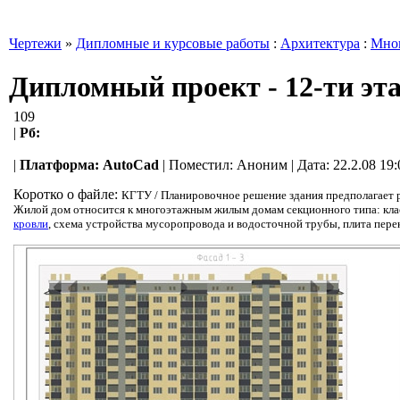
Чертежи
»
Дипломные и курсовые работы
:
Архитектура
:
Мног
Дипломный проект - 12-ти эт
109
|
Рб:
|
Платформа:
AutoCad
|
Поместил:
Аноним
| Дата: 22.2.08 19
Коротко о файле:
КГТУ / Планировочное решение здания предполагает р
Жилой дом относится к многоэтажным жилым домам секционного типа: класс зд
кровли
, схема устройства мусоропровода и водосточной трубы, плита перек