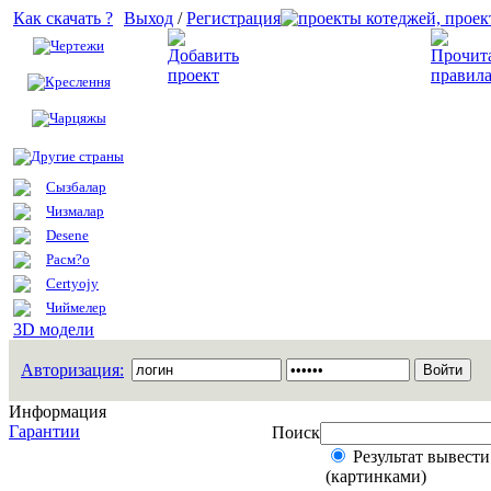
Как скачать ?
Выход
/
Регистрация
Чертежи
Добавить проект
Креслення
Чарцяжы
Другие страны
Сызбалар
Чизмалар
Desene
Расм?о
Certyojy
Чиймелер
3D модели
Авторизация:
Информация
Гарантии
Поиск
Результат вывести
(картинками)