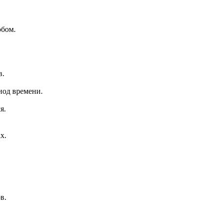
обом.
в.
иод времени.
я.
х.
в.