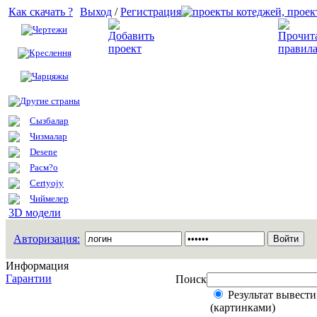
Как скачать ?
Выход
/
Регистрация
Чертежи
Добавить проект
Креслення
Чарцяжы
Другие страны
Сызбалар
Чизмалар
Desene
Расм?о
Certyojy
Чиймелер
3D модели
Авторизация:
Информация
Гарантии
Поиск
Результат вывести
(картинками)