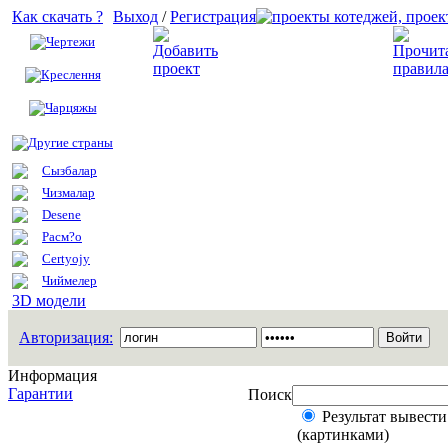
Как скачать ?
Выход
/
Регистрация
Чертежи
Добавить проект
Креслення
Чарцяжы
Другие страны
Сызбалар
Чизмалар
Desene
Расм?о
Certyojy
Чиймелер
3D модели
Авторизация:
Информация
Гарантии
Поиск
Результат вывести
(картинками)