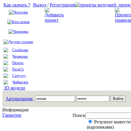
Как скачать ?
Выход
/
Регистрация
Чертежи
Добавить проект
Креслення
Чарцяжы
Другие страны
Сызбалар
Чизмалар
Desene
Расм?о
Certyojy
Чиймелер
3D модели
Авторизация:
Информация
Гарантии
Поиск
Результат вывести
(картинками)