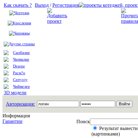
Как скачать ?
Выход
/
Регистрация
Чертежи
Добавить проект
Креслення
Чарцяжы
Другие страны
Сызбалар
Чизмалар
Desene
Расм?о
Certyojy
Чиймелер
3D модели
Авторизация:
Информация
Гарантии
Поиск
Результат вывести
(картинками)