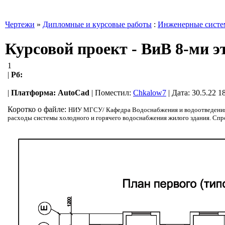
Чертежи
»
Дипломные и курсовые работы
:
Инженерные сист
Курсовой проект - ВиВ 8-ми э
1
|
Рб:
|
Платформа:
AutoCad
|
Поместил:
Chkalow7
| Дата: 30.5.22 1
Коротко о файле:
НИУ МГСУ/ Кафедра Водоснабжения и водоотведения /
расходы системы холодного и горячего водоснабжения жилого здания. Спрое