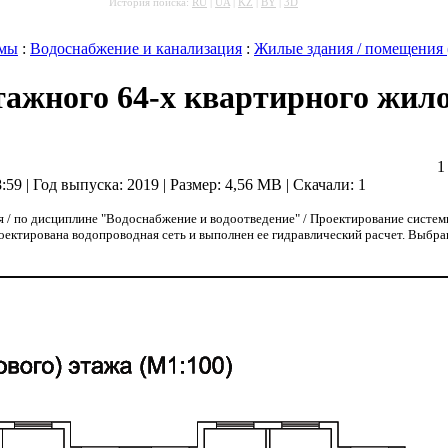
История поиска:
RU
|
UA
|
KZ
|
BY
|
3D
емы
:
Водоснабжение и канализация
:
Жилые здания / помещения 
тажного 64-х квартирного жил
1
8:59 | Год выпуска:
2019
|
Размер: 4,56 MB
|
Скачали: 1
 по дисциплине "Водоснабжение и водоотведение" / Проектирование системы 
ктирована водопроводная сеть и выполнен ее гидравлический расчет. Выбрана 