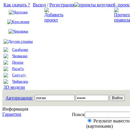
Как скачать ?
Выход
/
Регистрация
Чертежи
Добавить проект
Креслення
Чарцяжы
Другие страны
Сызбалар
Чизмалар
Desene
Расм?о
Certyojy
Чиймелер
3D модели
Авторизация:
Информация
Гарантии
Поиск
Результат вывести
(картинками)