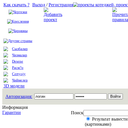
Как скачать ?
Выход
/
Регистрация
Чертежи
Добавить проект
Креслення
Чарцяжы
Другие страны
Сызбалар
Чизмалар
Desene
Расм?о
Certyojy
Чиймелер
3D модели
Авторизация:
Информация
Гарантии
Поиск
Результат вывести
(картинками)