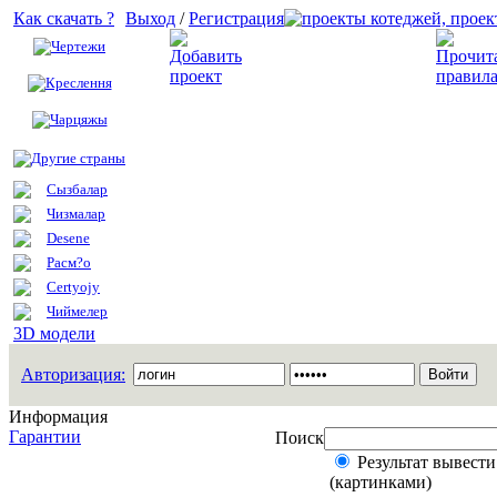
Как скачать ?
Выход
/
Регистрация
Чертежи
Добавить проект
Креслення
Чарцяжы
Другие страны
Сызбалар
Чизмалар
Desene
Расм?о
Certyojy
Чиймелер
3D модели
Авторизация:
Информация
Гарантии
Поиск
Результат вывести
(картинками)