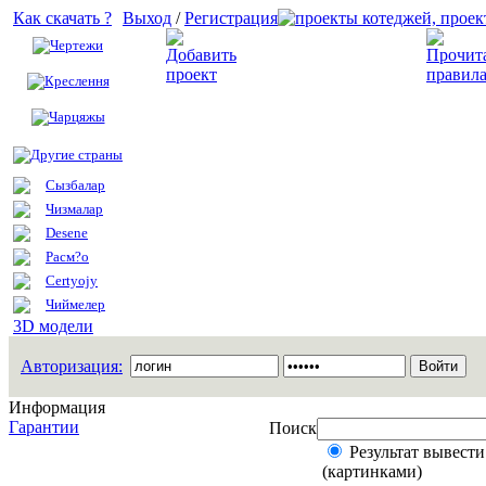
Как скачать ?
Выход
/
Регистрация
Чертежи
Добавить проект
Креслення
Чарцяжы
Другие страны
Сызбалар
Чизмалар
Desene
Расм?о
Certyojy
Чиймелер
3D модели
Авторизация:
Информация
Гарантии
Поиск
Результат вывести
(картинками)