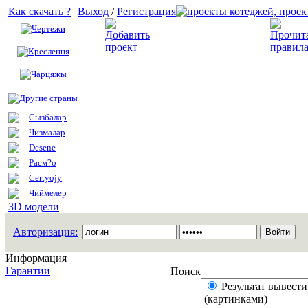
Как скачать ?
Выход
/
Регистрация
Чертежи
Добавить проект
Креслення
Чарцяжы
Другие страны
Сызбалар
Чизмалар
Desene
Расм?о
Certyojy
Чиймелер
3D модели
Авторизация:
Информация
Гарантии
Поиск
Результат вывести
(картинками)