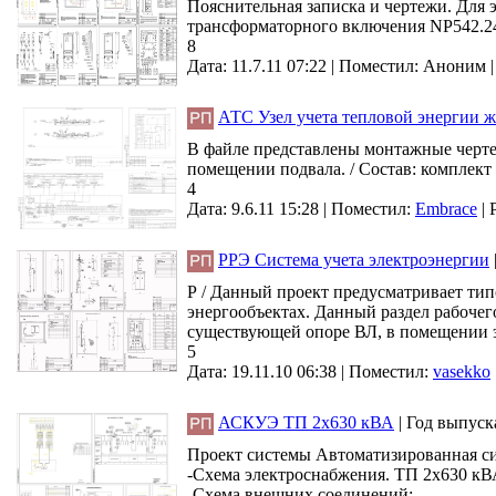
Пояснительная записка и чертежи. Для
трансформаторного включения NP542.24
8
Дата: 11.7.11 07:22 |
Поместил:
Аноним
АТС Узел учета тепловой энергии ж
В файле представлены монтажные черте
помещении подвала. / Состав: комплек
4
Дата: 9.6.11 15:28 |
Поместил:
Embrace
|
РРЭ Система учета электроэнергии
Р / Данный проект предусматривает ти
энергообъектах. Данный раздел рабочег
существующей опоре ВЛ, в помещении э
5
Дата: 19.11.10 06:38 |
Поместил:
vasekko
АСКУЭ ТП 2х630 кВА
|
Год выпуск
Проект системы Автоматизированная си
-Схема электроснабжения. ТП 2х630 кВ
-Схема внешних соединений;