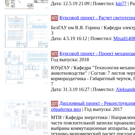
Дата: 12.5.19 21:09 |
Поместил:
kip77
|
Ра
Курсовой проект - Расчет светотех
БелГАУ им В.Я. Горина / Кафедра элект
3
Дата: 4.5.19 16:12 |
Поместил:
Mixail140
Курсовой проект - Проект механиза
Год выпуска:
2018
ЮУрГАУ / Кафедра "Технология механиз
животноводстве" / Состав: 7 листов че
кормораздатчика - Габаритный чертеж,
7
Дата: 31.3.19 16:27 |
Поместил:
Aleksandr
Дипломный проект - Реконструкция
обработки яиц
|
Год выпуска:
2017
МТИ / Кафедра энергетики / Направлени
части пояснительной записки проанали
выбраны коммутационные аппараты, расс
технико-экономический расчет предлага