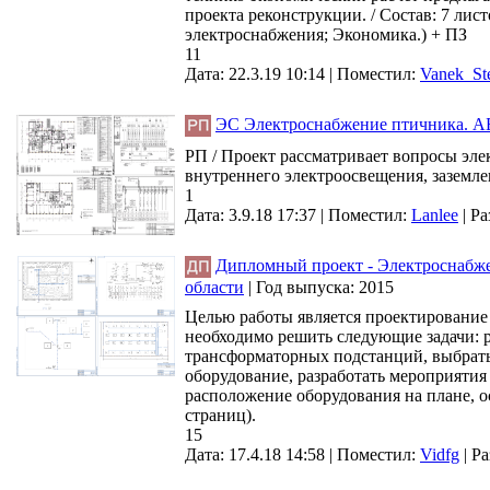
проекта реконструкции. / Состав: 7 ли
электроснабжения; Экономика.) + ПЗ
11
Дата: 22.3.19 10:14 |
Поместил:
Vanek_St
ЭС Электроснабжение птичника. А
РП / Проект рассматривает вопросы эл
внутреннего электроосвещения, заземле
1
Дата: 3.9.18 17:37 |
Поместил:
Lanlee
|
Ра
Дипломный проект - Электроснабже
области
|
Год выпуска:
2015
Целью работы является проектировани
необходимо решить следующие задачи: р
трансформаторных подстанций, выбрать 
оборудование, разработать мероприятия 
расположение оборудования на плане, 
страниц).
15
Дата: 17.4.18 14:58 |
Поместил:
Vidfg
|
Ра