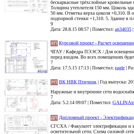
бескаркасные трёхслойные кровельные с
Толщина утеплителя 150 мм. Цоколь зд
50 мм. Отметка верха цоколя +0,310. В 
подпорной стенки +1,310. 5. Здание в пл
9
Дата: 28.8.15 08:57 |
Поместил:
an34035
Курсовой проект - Расчет освещени
ЧГАУ / Кафедра ПЭЭСХ / Для освещения
перед входом. Во всех помещениях буде
7
Дата: 17.5.15 17:13 |
Поместил:
eagle
|
Ра
ВК НВК Птичник
|
Год выпуска:
20
Наружные и внутренние сети водоснабж
7
Дата: 5.2.14 09:07 |
Поместил:
GALINAin
Дипломный проект - Электрификаци
СГСХА / Факультет электрификации и эн
осветительной сети; Схема силовой сети