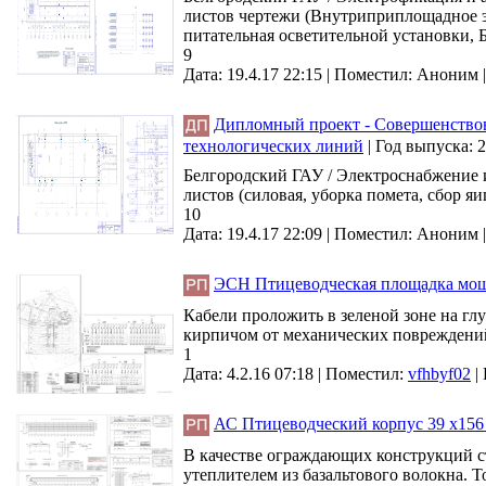
листов чертежи (Внутриприплощадное эл
питательная осветительной установки, Б
9
Дата: 19.4.17 22:15 |
Поместил:
Аноним
Дипломный проект - Совершенствов
технологических линий
|
Год выпуска:
2
Белгородский ГАУ / Электроснабжение 
листов (силовая, уборка помета, сбор я
10
Дата: 19.4.17 22:09 |
Поместил:
Аноним
ЭСН Птицеводческая площадка мощ
Кабели проложить в зеленой зоне на гл
кирпичом от механических повреждени
1
Дата: 4.2.16 07:18 |
Поместил:
vfhbyf02
|
АС Птицеводческий корпус 39 х156
В качестве ограждающих конструкций с
утеплителем из базальтового волокна. 