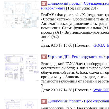
Дипломный проект - Совершенствов
микроклимата
|
Год выпуска:
2017
БелГАУ / Факультет з/о / Кафедра элек
/ Состав: чертежи (Обоснование темы 
Автоматическое управление электровен
помещения. Схема функциональная (А1)
проекта (А1), Внутриплощадочное элек
листа (А4)
21
Дата: 9.10.17 15:06 |
Поместил:
GOGA_B
Чертежи ДП - Реконструкция элект
Белгородский ГАУ / Электрооборудовани
осветительной сети; 3. план силовой се
облучательной сети; 6. Блок-схема алг
организм кур. Зависимость продолжи-
тельности включения от времени работы
7
Дата: 20.9.17 14:58 |
Поместил:
Wolk_00
Дипломный проект - Проектировани
Белгородский ГАУ / Электрофикация и а