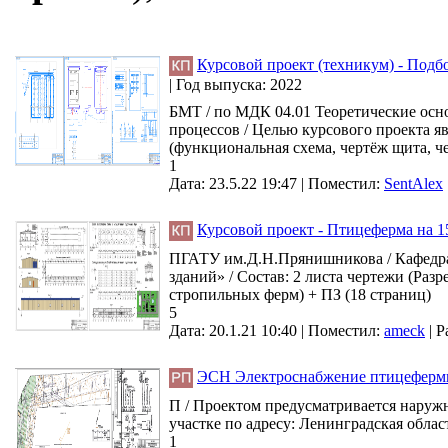
Курсовой проект (техникум) - Подб
|
Год выпуска:
2022
БМТ / по МДК 04.01 Теоретические осн
процессов / Целью курсового проекта яв
(функциональная схема, чертёж щита, ч
1
Дата: 23.5.22 19:47 |
Поместил:
SentAlex
Курсовой проект - Птицеферма на 1
ПГАТУ им.Д.Н.Прянишникова / Кафедра
зданий» / Состав: 2 листа чертежи (Раз
стропильных ферм) + ПЗ (18 страниц)
5
Дата: 20.1.21 10:40 |
Поместил:
ameck
|
Р
ЭСН Электроснабжение птицефер
П / Проектом предусматривается наруж
участке по адресу: Ленинградская област
1