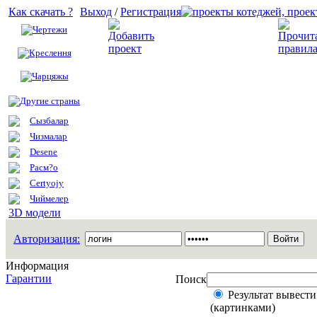
Как скачать ?
Выход
/
Регистрация
Чертежи
Добавить проект
Креслення
Чарцяжы
Другие страны
Сызбалар
Чизмалар
Desene
Расм?о
Certyojy
Чиймелер
3D модели
Авторизация:
Информация
Гарантии
Поиск
Результат вывести
(картинками)