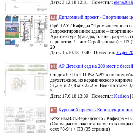
Дата: 3.12.18 12:31 |
Поместил:
elena201
Дипломный проект - Спортивные цен
ОрёлГАУ / Кафедра "Промышленного и г
Запроектированное здание – спортивно-о
Архитектура (фасады, планы, разрезы, 
вариантов, 1 лист Стройгенплан) + ПЗ (
20
Дата: 15.10.18 10:40 |
Поместил:
Evgen2
АР Детский сад на 200 мест с бассей
Стадия Р / По ПП РФ №87 в полном объем
двухэтажное, из керамического кирпича
51,2 м и 27,8 м х 22,2 м. Высота этажа 3
5
Дата: 17.6.18 13:39 |
Поместил:
Karlson
|
Курсовой проект - Конструкции пок
КФУ им.В.И.Вернадского / Кафедра «ТСК
(Схема расположения элементов покрыт
осях "8-9") + ПЗ (35 страниц)