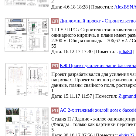
2
Дата: 4.6.18 18:28 |
Поместил:
AlexBSNA
Дипломный проект - Строительство 
ТГТУ / ПГС / Строительство плавательно
одинарного кирпича, в плане имеет разм
2.300 м. Общая площадь – 706,67 м2. / С
55
Дата: 16.12.17 17:30 |
Поместил:
julia80
|
КЖ Проект усиления чаши бассейн
Проект разрабатывался для усиления ч
нагрузках. Проект успешно реализован 
данные, планы свайного поля, ростверко
1
Дата: 15.11.17 11:57 |
Поместил:
Zigmund
АС 2-х этажный жилой дом с бассей
Стадия П / Здание - жилое одноквартир
(Фасады - только как картинки перспект
5
Дата: 30.10.17 07:56 |
Поместил:
elvira22