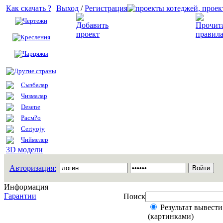
Как скачать ?
Выход
/
Регистрация
Чертежи
Добавить проект
Креслення
Чарцяжы
Другие страны
Сызбалар
Чизмалар
Desene
Расм?о
Certyojy
Чиймелер
3D модели
Авторизация:
Информация
Гарантии
Поиск
Результат вывести
(картинками)