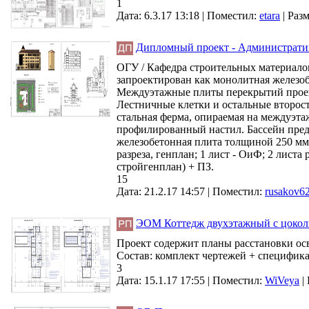
1
Дата: 6.3.17 13:18 |
Поместил:
etara
|
Разм
Дипломный проект - Административно
ОГУ / Кафедра строительных материалов 
запроектирован как монолитная железо
Междуэтажные плиты перекрытий проек
Лестничные клетки и остальные второс
стальная ферма, опираемая на междуэта
профилированный настил. Бассейн пред
железобетонная плита толщиной 250 мм и
разреза, генплан; 1 лист - ОиФ; 2 листа
стройгенплан) + ПЗ.
15
Дата: 21.2.17 14:57 |
Поместил:
rusakov6
ЭОМ Коттедж двухэтажный с цоколь
Проект содержит планы расстановки осв
Состав: комплект чертежей + специфик
3
Дата: 15.1.17 17:55 |
Поместил:
WiVeya
|