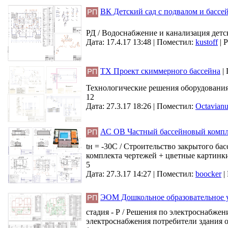
ВК Детский сад с подвалом и бассей
РД / Водоснабжение и канализация детск
Дата: 17.4.17 13:48 |
Поместил:
kustoff
|
Р
ТХ Проект скиммерного бассейна
|
Технологические решения оборудования 
12
Дата: 27.3.17 18:26 |
Поместил:
Octavianu
АС ОВ Частный бассейновый компле
tн = -30С / Строительство закрытого бас
комплекта чертежей + цветные картинки
5
Дата: 27.3.17 14:27 |
Поместил:
boocker
|
ЭОМ Дошкольное образовательное уч
стадия - Р / Решения по электроснабж
электроснабжения потребители здания от