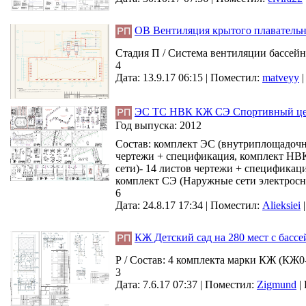
ОВ Вентиляция крытого плавательно
Стадия П / Система вентиляции бассейн
4
Дата: 13.9.17 06:15 |
Поместил:
matveyy
ЭС ТС НВК КЖ СЭ Спортивный цент
Год выпуска:
2012
Состав: комплект ЭС (внутриплощадочны
чертежи + спецификация, комплект НВК
сети)- 14 листов чертежи + спецификац
комплект СЭ (Наружные сети электросн
6
Дата: 24.8.17 17:34 |
Поместил:
Alieksiei
КЖ Детский сад на 280 мест с басс
Р / Состав: 4 комплекта марки КЖ (КЖ0
3
Дата: 7.6.17 07:37 |
Поместил:
Zigmund
|