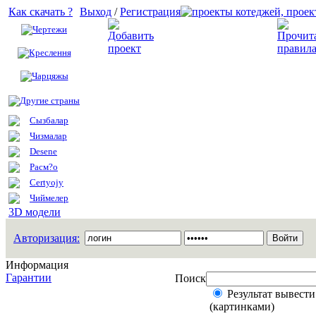
Как скачать ?
Выход
/
Регистрация
Чертежи
Добавить проект
Креслення
Чарцяжы
Другие страны
Сызбалар
Чизмалар
Desene
Расм?о
Certyojy
Чиймелер
3D модели
Авторизация:
Информация
Гарантии
Поиск
Результат вывести
(картинками)