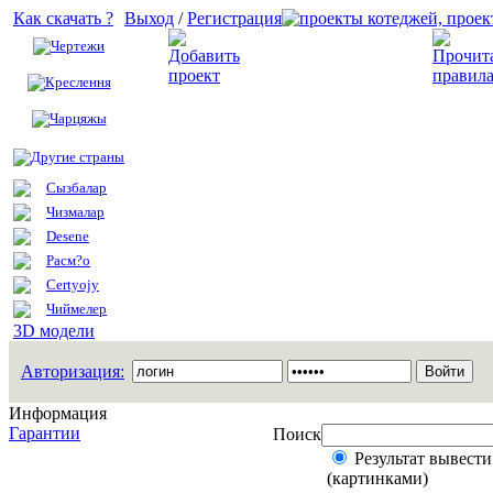
Как скачать ?
Выход
/
Регистрация
Чертежи
Добавить проект
Креслення
Чарцяжы
Другие страны
Сызбалар
Чизмалар
Desene
Расм?о
Certyojy
Чиймелер
3D модели
Авторизация:
Информация
Гарантии
Поиск
Результат вывести
(картинками)