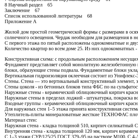
8 Научный раздел 65
Заключение 67
Список использованной литературы 68
Приложение А
Жилой дом простой геометрической формы с размерами в осях 
солнечного освещения. Чердак необходим для размещения в н
С первого этажа по пятый расположены однокомнатные и двух
Количество квартир во всем доме 25. Из них однокомнатных -
Конструктивная схема: с продольным расположением несущих
Фундамент представляет собой монолитную железобетонную пл
блоки, образующие стены подвала. Фундаментные блоки уклад
Вертикальная гидроизоляция оклеечная состоит из Унифлекс-
Стены. Стена — это вертикальный конструктивный элемент,
Стены цоколя - из бетонных блоков типа ФБС по на сульфатос
Наружные стены - керамический облицовочный кирпич красн
Наружные стены в пределах лоджий - штукатурка, покраска в
Входные группы - керамический облицовочный кирпич красны
Для наружных стен 1–5 этажа принята конструктивная система
Утеплитель-плиты минераловатные жесткие ТЕХНОФАС плотн
Материал стен:
Наружная стена - кладка толщиной 510, кирпич силикатный 
Внутренняя стена - кладка толщиной 120 мм, кирпич керами
С 1–3 этажи СУР/125/25 ГОСТ 379–95 на растворе М100. С 4–