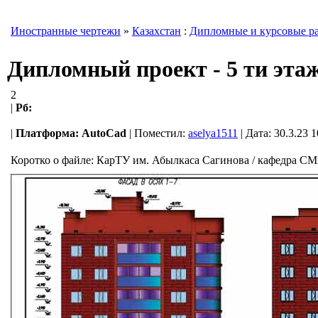
Иностранные чертежи
»
Казахстан
:
Дипломные и курсовые р
Дипломный проект - 5 ти этаж
2
|
Рб:
|
Платформа:
AutoCad
|
Поместил:
aselya1511
| Дата: 30.3.23 
Коротко о файле:
КарТУ им. Абылкаса Сагинова / кафедра СМиТ