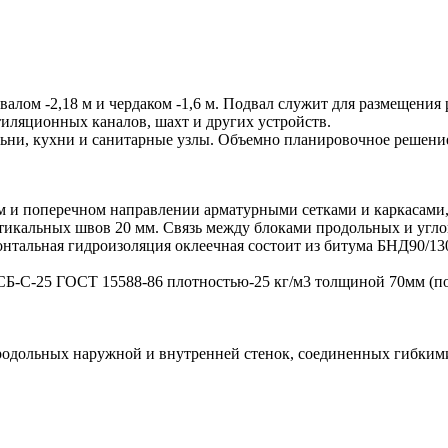
валом -2,18 м и чердаком -1,6 м. Подвал служит для размещени
тиляционных каналов, шахт и других устройств.
ни, кухни и санитарные узлы. Объемно планировочное решение 
и поперечном направлении арматурными сетками и каркасами, к
тикальных швов 20 мм. Связь между блоками продольных и углов
нтальная гидроизоляция оклеечная состоит из битума БНД90/130
С-25 ГОСТ 15588-86 плотностью-25 кг/м3 толщиной 70мм (по ряду
 продольных наружной и внутренней стенок, соединенных гибким