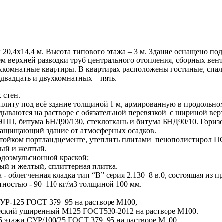
20,4х14,4 м. Высота типового этажа – 3 м. Здание оснащено под
ем верхней разводки труб центрального отопления, сборных вен
комнатные квартиры. В квартирах расположены гостиные, спаль
 двадцать и двухкомнатных – пять.
 стен.
иту под всё здание толщиной 1 м, армированную в продольном 
ываются на растворе с обязательной перевязкой, с шириной вер
ЭПП, битума БНД90/130, стеклоткань и битума БНД90/10. Горизо
 защищающий здание от атмосферных осадков.
тойком портландцементе, утеплить плитами пенополистирол ПСБ-
ый и желтый.
одоэмульсионной краской;
й и желтый, сплиттерная плитка.
 - облегченная кладка тип “В” серия 2.130–8 в.0, состоящая из
остью - 90–110 кг/м3 толщиной 100 мм.
СУР-125 ГОСТ 379–95 на растворе М100,
ческий уширенный М125 ГОСТ530-2012 на растворе М100.
5 этажи СУР/100/25 ГОСТ 379–95 на растворе М100.