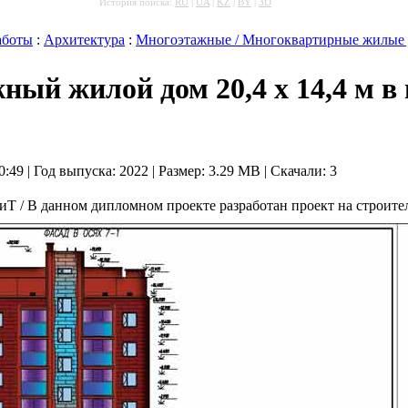
История поиска:
RU
|
UA
|
KZ
|
BY
|
3D
аботы
:
Архитектура
:
Многоэтажные / Многоквартирные жилые
ный жилой дом 20,4 х 14,4 м в 
10:49 | Год выпуска:
2022
| Размер: 3.29 MB
|
Скачали: 3
 / В данном дипломном проекте разработан проект на строительс