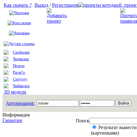
Как скачать ?
Выход
/
Регистрация
Чертежи
Добавить проект
Креслення
Чарцяжы
Другие страны
Сызбалар
Чизмалар
Desene
Расм?о
Certyojy
Чиймелер
3D модели
Авторизация:
Информация
Гарантии
Поиск
Результат вывести
(картинками)