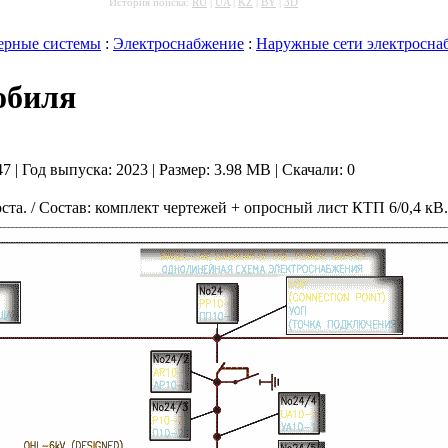
История поиска:
RU
|
UA
|
KZ
|
BY
|
3D
рные системы
:
Электроснабжение
:
Наружные сети электросна
обиля
:47 | Год выпуска:
2023
| Размер: 3.98 MB
|
Скачали: 0
та. / Состав: комплект чертежей + опросный лист КТП 6/0,4 кВ.