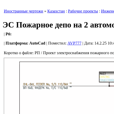
Иностранные чертежи
»
Казахстан
:
Рабочие проекты
:
Инжене
ЭС Пожарное депо на 2 автом
|
Рб:
|
Платформа:
AutoCad
|
Поместил:
AVP777
| Дата: 14.2.25 10
Коротко о файле:
РП / Проект электроснабжения пожарного пос