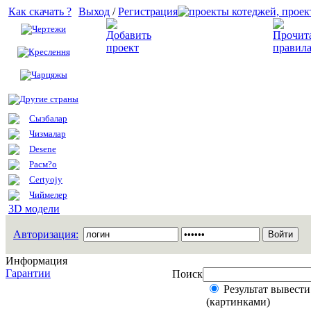
Как скачать ?
Выход
/
Регистрация
Чертежи
Добавить проект
Креслення
Чарцяжы
Другие страны
Сызбалар
Чизмалар
Desene
Расм?о
Certyojy
Чиймелер
3D модели
Авторизация:
Информация
Гарантии
Поиск
Результат вывести
(картинками)