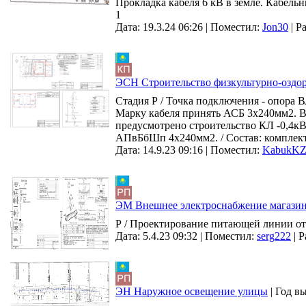
Прокладка кабеля 6 кВ в земле. Кабельн
1
Дата: 19.3.24 06:26 |
Поместил:
Jon30
|
Ра
ЭСН Строительство физкультурно-оздор
Стадия Р / Точка подключения - опора
Марку кабеля принять АСБ 3х240мм2. В
предусмотрено строительство КЛ -0,4кВ
АПвБбШп 4х240мм2. / Состав: комплек
Дата: 14.9.23 09:16 |
Поместил:
KabukK
ЭМ Внешнее электроснабжение магази
Р / Проектирование питающей линии от
Дата: 5.4.23 09:32 |
Поместил:
serg222
|
Р
ЭН Наружное освещение улицы
|
Год в