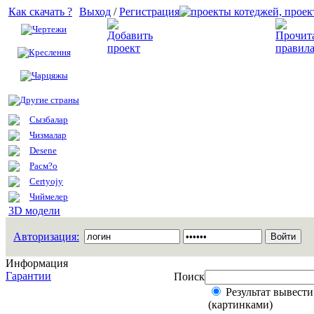
Как скачать ?
Выход
/
Регистрация
Чертежи
Добавить проект
Креслення
Чарцяжы
Другие страны
Сызбалар
Чизмалар
Desene
Расм?о
Certyojy
Чиймелер
3D модели
Авторизация:
Информация
Гарантии
Поиск
Результат вывести
(картинками)