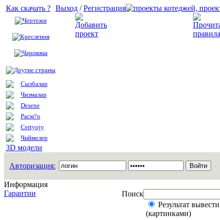
Как скачать ?
Выход
/
Регистрация
Чертежи
Добавить проект
Креслення
Чарцяжы
Другие страны
Сызбалар
Чизмалар
Desene
Расм?о
Certyojy
Чиймелер
3D модели
Авторизация:
Информация
Гарантии
Поиск
Результат вывести
(картинками)