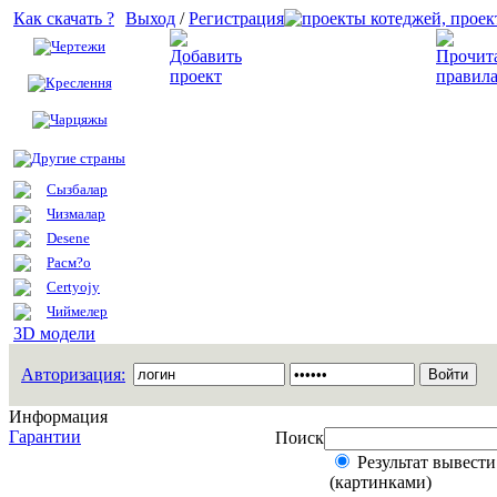
Как скачать ?
Выход
/
Регистрация
Чертежи
Добавить проект
Креслення
Чарцяжы
Другие страны
Сызбалар
Чизмалар
Desene
Расм?о
Certyojy
Чиймелер
3D модели
Авторизация:
Информация
Гарантии
Поиск
Результат вывести
(картинками)