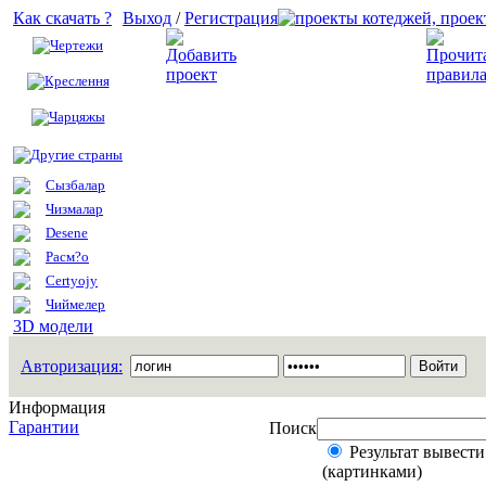
Как скачать ?
Выход
/
Регистрация
Чертежи
Добавить проект
Креслення
Чарцяжы
Другие страны
Сызбалар
Чизмалар
Desene
Расм?о
Certyojy
Чиймелер
3D модели
Авторизация:
Информация
Гарантии
Поиск
Результат вывести
(картинками)