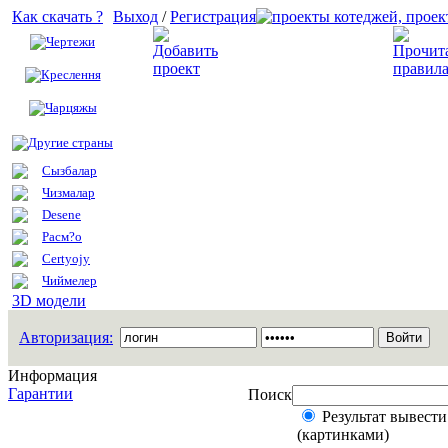
Как скачать ?
Выход
/
Регистрация
Чертежи
Добавить проект
Креслення
Чарцяжы
Другие страны
Сызбалар
Чизмалар
Desene
Расм?о
Certyojy
Чиймелер
3D модели
Авторизация:
Информация
Гарантии
Поиск
Результат вывести
(картинками)