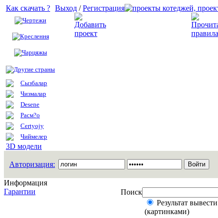
Как скачать ?
Выход
/
Регистрация
Чертежи
Добавить проект
Креслення
Чарцяжы
Другие страны
Сызбалар
Чизмалар
Desene
Расм?о
Certyojy
Чиймелер
3D модели
Авторизация:
Информация
Гарантии
Поиск
Результат вывести
(картинками)