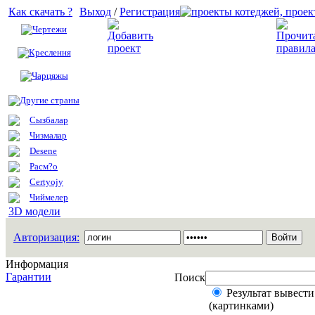
Как скачать ?
Выход
/
Регистрация
Чертежи
Добавить проект
Креслення
Чарцяжы
Другие страны
Сызбалар
Чизмалар
Desene
Расм?о
Certyojy
Чиймелер
3D модели
Авторизация:
Информация
Гарантии
Поиск
Результат вывести
(картинками)