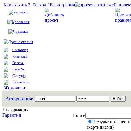
Как скачать ?
Выход
/
Регистрация
Чертежи
Добавить проект
Креслення
Чарцяжы
Другие страны
Сызбалар
Чизмалар
Desene
Расм?о
Certyojy
Чиймелер
3D модели
Авторизация:
Информация
Гарантии
Поиск
Результат вывести
(картинками)