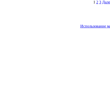
1
2
3
Дале
Использование м