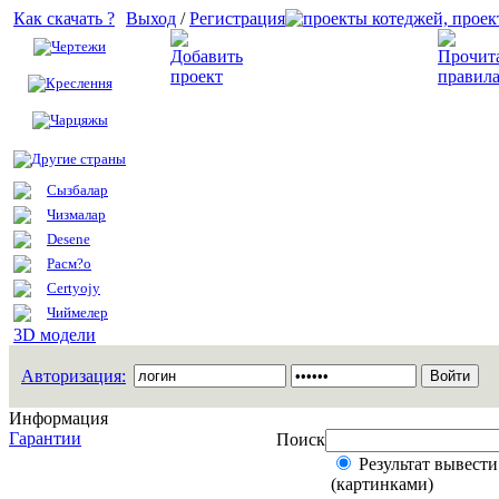
Как скачать ?
Выход
/
Регистрация
Чертежи
Добавить проект
Креслення
Чарцяжы
Другие страны
Сызбалар
Чизмалар
Desene
Расм?о
Certyojy
Чиймелер
3D модели
Авторизация:
Информация
Гарантии
Поиск
Результат вывести
(картинками)