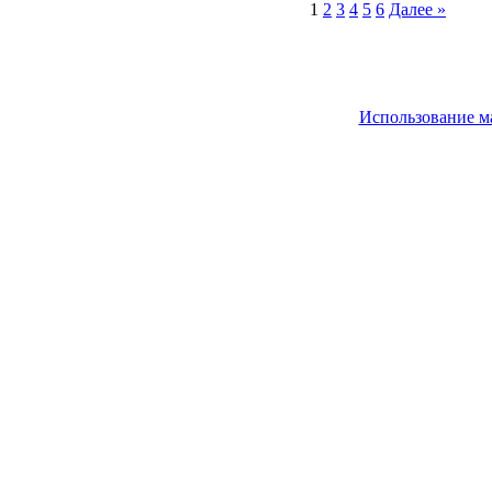
1
2
3
4
5
6
Далее »
Использование м