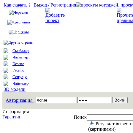
Как скачать ?
Выход
/
Регистрация
Чертежи
Добавить проект
Креслення
Чарцяжы
Другие страны
Сызбалар
Чизмалар
Desene
Расм?о
Certyojy
Чиймелер
3D модели
Авторизация:
Информация
Гарантии
Поиск
Результат вывести
(картинками)