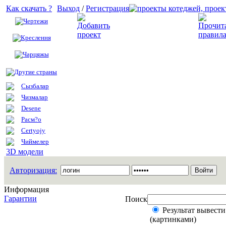
Как скачать ?
Выход
/
Регистрация
Чертежи
Добавить проект
Креслення
Чарцяжы
Другие страны
Сызбалар
Чизмалар
Desene
Расм?о
Certyojy
Чиймелер
3D модели
Авторизация:
Информация
Гарантии
Поиск
Результат вывести
(картинками)