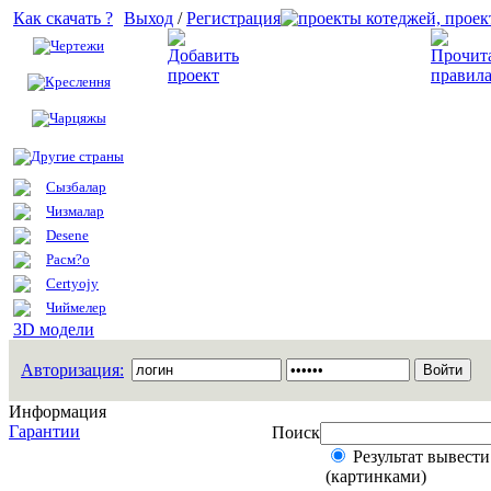
Как скачать ?
Выход
/
Регистрация
Чертежи
Добавить проект
Креслення
Чарцяжы
Другие страны
Сызбалар
Чизмалар
Desene
Расм?о
Certyojy
Чиймелер
3D модели
Авторизация:
Информация
Гарантии
Поиск
Результат вывести
(картинками)