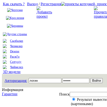
Как скачать ?
Выход
/
Регистрация
Чертежи
Добавить проект
Креслення
Чарцяжы
Другие страны
Сызбалар
Чизмалар
Desene
Расм?о
Certyojy
Чиймелер
3D модели
Авторизация:
Информация
Гарантии
Поиск
Результат вывести
(картинками)