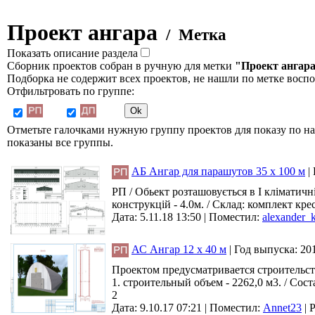
Проект ангара
/ Метка
Показать описание раздела
Сборник проектов собран в ручную для метки
"Проект ангар
Подборка не содержит всех проектов, не нашли по метке восп
Отфильтровать по группе:
Отметьте галочками нужную группу проектов для показу по на
показаны все группы.
АБ Ангар для парашутов 35 х 100 м
|
РП / Обьект розташовується в I кліматичн
конструкцій - 4.0м. / Склад: комплект кре
Дата: 5.11.18 13:50 |
Поместил:
alexander_
АС Ангар 12 х 40 м
|
Год выпуска:
20
Проектом предусматривается строительств
1. строительный объем - 2262,0 м3. / Сос
2
Дата: 9.10.17 07:21 |
Поместил:
Annet23
|
Р