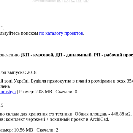
История поиска:
RU
|
UA
|
KZ
|
BY
|
3D
а"
.
ользуйтесь поиском
по каталогу проектов
.
значению (
КП - курсовой, ДП - дипломный, РП - рабочий про
Год выпуска:
2018
ій зоні Україні. Будівля прямокутна в плані з розмірами в осях 
слень
kurushyn
|
Размер: 2.08 MB
|
Скачали: 0
15
о склада для хранения с/х техники. Общая площадь - 446,88 м2.
тав: комплект чертежей + эскизный проект в ArchiCad.
азмер: 10.56 MB
|
Скачали: 2