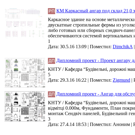
КМ Каркасный ангар под склад 21,0 х
Каркасное здание на основе металлическ
двускатные стропильные фермы из уголк
либо готовых или сборных сэндвич-панел
обеспечиваются системой вертикальных и
1
Дата: 30.5.16 13:09 |
Поместил:
DimchikA
Дипломний проект - Проект ангару дл
КНТУ / Кафедра “Будівельні, дорожні маш
5
Дата: 29.3.16 16:22 |
Поместил:
Zigmund
|
Дипломний проект - Ангар для обслуг
КНТУ / Кафедра “Будівельні, дорожні маш
відмітці 0.000м, Фундаменти, План покрит
монтаж Сендвіч панелей, Будівельний ге
3
Дата: 27.4.14 18:53 |
Поместил:
Аноним
|