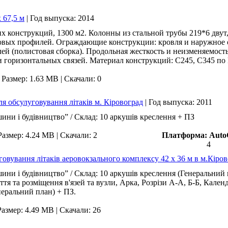
 67,5 м
|
Год выпуска:
2014
их конструкций, 1300 м2. Колонны из стальной трубы 219*6 двут
овых профилей. Ограждающие конструкции: кровля и наружное о
ей (полистовая сборка). Продольная жесткость и неизменяемость
 горизонтальных связей. Материал конструкций: С245, С345 по
|
Размер: 1.63 MB
|
Скачали: 0
я обсулуговування літаків м. Кіровоград
|
Год выпуска:
2011
ини і будівництво” / Склад: 10 аркушів креслення + ПЗ
Размер: 4.24 MB
|
Скачали: 2
Платформа:
Auto
4
овування літаків аеровокзального комплексу 42 х 36 м в м.Кіро
ини і будівництво” / Склад: 10 аркушів креслення (Генеральний 
тя та розміщення в'язей та вузли, Арка, Розрізи А-А, Б-Б, Кален
неральний план) + ПЗ.
Размер: 4.49 MB
|
Скачали: 26