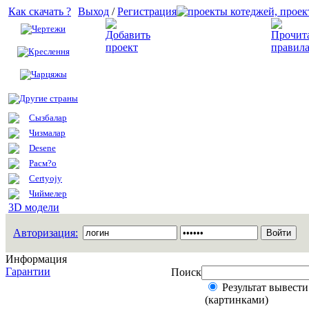
Как скачать ?
Выход
/
Регистрация
Чертежи
Добавить проект
Креслення
Чарцяжы
Другие страны
Сызбалар
Чизмалар
Desene
Расм?о
Certyojy
Чиймелер
3D модели
Авторизация:
Информация
Гарантии
Поиск
Результат вывести
(картинками)