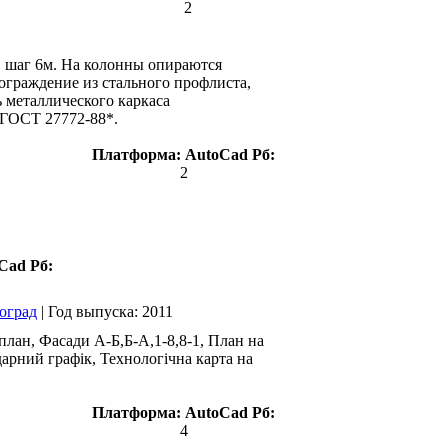
2
, шаг 6м. На колонны опираются
граждение из стального профлиста,
 металлического каркаса
 ГОСТ 27772-88*.
Платформа:
AutoCad
Рб:
2
Cad
Рб:
воград
|
Год выпуска:
2011
план, Фасади А-Б,Б-А,1-8,8-1, План на
дарний графік, Технологічна карта на
Платформа:
AutoCad
Рб:
4