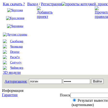
Как скачать ?
Выход
/
Регистрация
Чертежи
Добавить проект
Креслення
Чарцяжы
Другие страны
Сызбалар
Чизмалар
Desene
Расм?о
Certyojy
Чиймелер
3D модели
Авторизация:
Информация
Гарантии
Поиск
Результат вывести
(картинками)