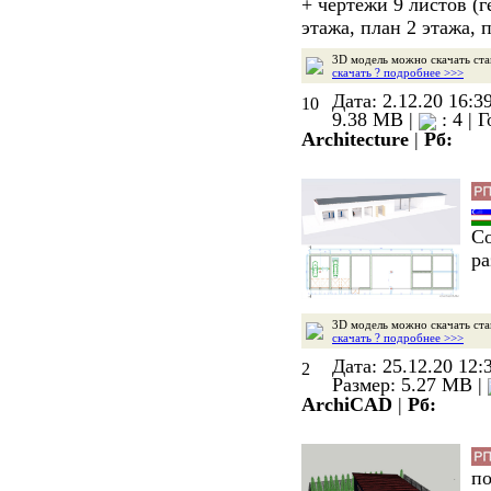
+ чертежи 9 листов (г
этажа, план 2 этажа, 
3D модель можно скачать став
скачать ? подробнее >>>
Дата: 2.12.20 16:3
10
9.38 MB |
: 4 |
Г
Architecture
|
Рб:
Со
ра
3D модель можно скачать став
скачать ? подробнее >>>
Дата: 25.12.20 12:
2
Размер: 5.27 MB |
ArchiCAD
|
Рб:
п