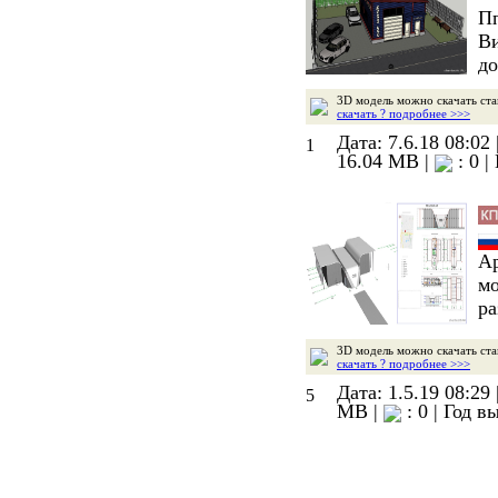
Пп
Ви
до
3D модель можно скачать став
скачать ? подробнее >>>
Дата: 7.6.18 08:02 
1
16.04 MB |
: 0 |
Ар
мо
ра
3D модель можно скачать став
скачать ? подробнее >>>
Дата: 1.5.19 08:29 
5
MB |
: 0 |
Год в