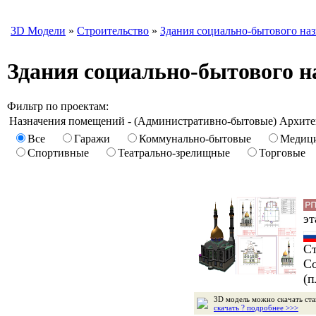
3D Модели
»
Строительство
»
Здания социально-бытового на
Здания социально-бытового н
Фильтр по проектам:
Назначения помещений - (Административно-бытовые) Архите
Все
Гаражи
Коммунально-бытовые
Медиц
Спортивные
Театрально-зрелищные
Торговые
эт
Ст
Со
(п
3D модель можно скачать став
скачать ? подробнее >>>