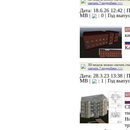
скачать ? подробнее >>>
Дата: 18.6.26 12:42 |
П
MB |
: 0 |
Год выпу
к
Ка
3D модель можно скачать став
скачать ? подробнее >>>
Дата: 28.3.23 13:38 |
П
MB |
: 1 |
Год выпу
СП
ти
Но
тр