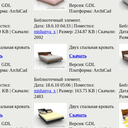
: GDL
Версия: GDL
рма: ArchiCad
Платформа: ArchiCad
Библиотечный элемент.
стил:
Дата: 18.6.10 04:33 |
Поместил:
Биб
69 KB
|
Скачали:
mishanya_x
|
Размер: 234.87 KB
|
Скачали:
Дата
2692
Разм
альная кровать
Двух спальная кровать
ть
Скачать
: GDL
Версия: GDL
рма: ArchiCad
Платформа: ArchiCad
Библиотечный элемент.
стил:
Дата: 18.6.10 05:06 |
Поместил:
Биб
51 KB
|
Скачали:
mishanya_x
|
Размер: 163.75 KB
|
Скачали:
Дата
2483
Разм
альная кровать
Двух спальная кровать
ть
Скачать
: GDL
Версия: GDL