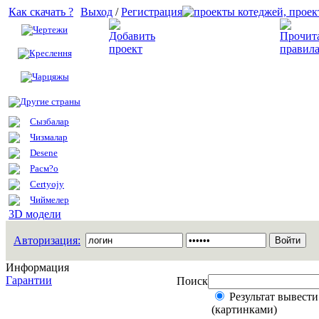
Как скачать ?
Выход
/
Регистрация
Чертежи
Добавить проект
Креслення
Чарцяжы
Другие страны
Сызбалар
Чизмалар
Desene
Расм?о
Certyojy
Чиймелер
3D модели
Авторизация:
Информация
Гарантии
Поиск
Результат вывести
(картинками)