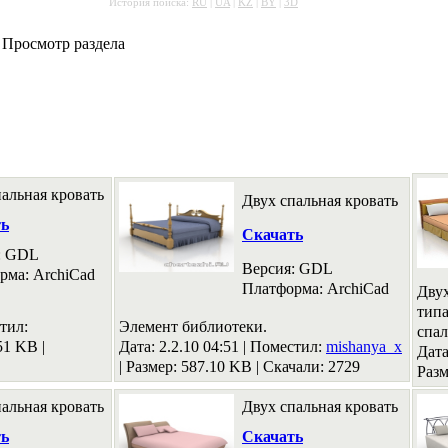
История поиска:
RU
|
UA
|
KZ
|
BY
|
3D
 Просмотр раздела
альная кровать
Двух спальная кровать
ть
Скачать
: GDL
Версия: GDL
рма: ArchiCad
Платформа: ArchiCad
Двух
типа
тил:
Элемент библиотеки.
спал
.51 KB
|
Дата: 2.2.10 04:51 |
Поместил:
mishanya_x
Дата
|
Размер: 587.10 KB
|
Скачали: 2729
Разм
альная кровать
Двух спальная кровать
ть
Скачать