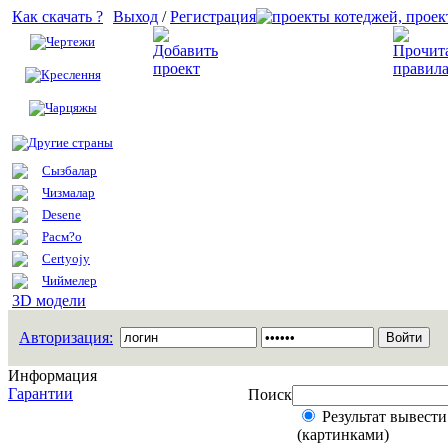
Как скачать ?
Выход
/
Регистрация
Чертежи
Добавить проект
Креслення
Чарцяжы
Другие страны
Сызбалар
Чизмалар
Desene
Расм?о
Certyojy
Чиймелер
3D модели
Авторизация:
Информация
Гарантии
Поиск
Результат вывести
(картинками)