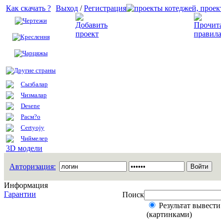
Как скачать ?
Выход
/
Регистрация
Чертежи
Добавить проект
Креслення
Чарцяжы
Другие страны
Сызбалар
Чизмалар
Desene
Расм?о
Certyojy
Чиймелер
3D модели
Авторизация:
Информация
Гарантии
Поиск
Результат вывести
(картинками)