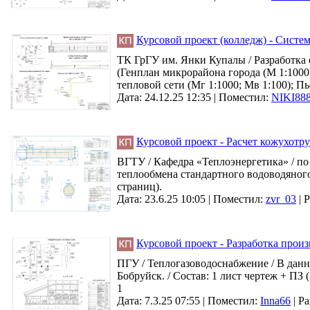
Курсовой проект (колледж) - Систе
ТК ГрГУ им. Янки Купалы / Разработка 
(Генплан микрорайона города (М 1:1000
тепловой сети (Мг 1:1000; Мв 1:100); П
Дата: 24.12.25 12:35 |
Поместил:
NIKI88
Курсовой проект - Расчет кожухотр
ВГТУ / Кафедра «Теплоэнергетика» / п
теплообмена стандартного водоводяного
страниц).
Дата: 23.6.25 10:05 |
Поместил:
zvr_03
|
Р
Курсовой проект - Разработка произ
ПГУ / Теплогазоводоснабжение / В данн
Бобруйск. / Состав: 1 лист чертеж + ПЗ (
1
Дата: 7.3.25 07:55 |
Поместил:
Inna66
|
Ра