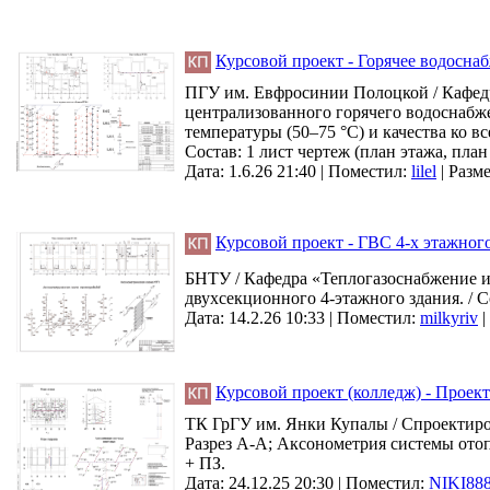
Курсовой проект - Горячее водосна
ПГУ им. Евфросинии Полоцкой / Кафед
централизованного горячего водоснабж
температуры (50–75 °С) и качества ко 
Cостав: 1 лист чертеж (план этажа, пла
Дата: 1.6.26 21:40 |
Поместил:
lilel
|
Разме
Курсовой проект - ГВС 4-х этажног
БНТУ / Кафедра «Теплогазоснабжение и
двухсекционного 4-этажного здания. / С
Дата: 14.2.26 10:33 |
Поместил:
milkyriv
|
Курсовой проект (колледж) - Проект
ТК ГрГУ им. Янки Купалы / Спроектирова
Разрез А-А; Аксонометрия системы отоп
+ ПЗ.
Дата: 24.12.25 20:30 |
Поместил:
NIKI88