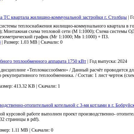
ма ТС квартала жилищно-коммунальной застройки г. Столбцы
|
Г
системы теплоснабжения жилищно-коммунального квартала в гор
); Монтажная схема тепловой сети (М 1:1000); Схема системы 
ьезометрический график (Мг 1:1000; Мв 1:1000) + ПЗ.
8
|
Размер: 1.03 MB
|
Скачали: 0
убного теплообменного аппарата 1750 кВт
|
Год выпуска:
2024
о дисциплине «Тепломассообмен» / Данный расчёт проводится д
 рекуперативного теплообменника. / Cостав: 1 лист чертеж (схе
азмер: 413.32 KB
|
Скачали: 1
водственно-отопительной котельной с 3-мя котлами в г. Бобруйс
ой курсовой работе выполнен проект производственно- отопител
32 страницы в pdf).
змер: 1.11 MB
|
Скачали: 0