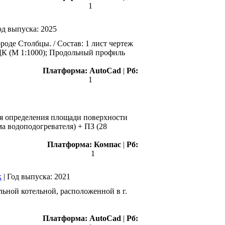
1
од выпуска:
2025
оде Столбцы. / Состав: 1 лист чертеж
ОДК (М 1:1000); Продольный профиль
Платформа:
AutoCad
|
Рб:
1
ля определения площади поверхности
ма водоподогревателя) + ПЗ (28
Платформа:
Компас
|
Рб:
1
к
|
Год выпуска:
2021
ьной котельной, расположенной в г.
Платформа:
AutoCad
|
Рб: