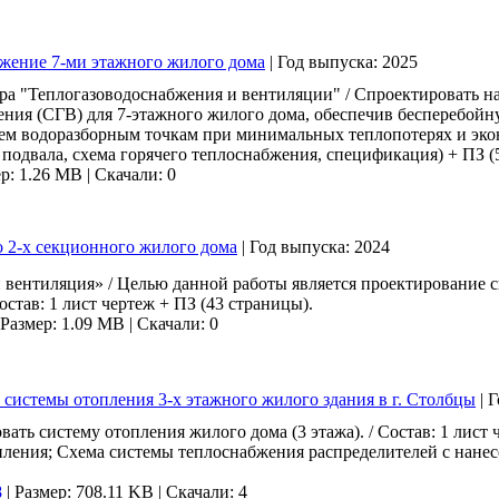
бжение 7-ми этажного жилого дома
|
Год выпуска:
2025
ра "Теплогазоводоснабжения и вентиляции" / Спроектировать 
ения (СГВ) для 7-этажного жилого дома, обеспечив бесперебойн
всем водоразборным точкам при минимальных теплопотерях и эко
н подвала, схема горячего теплоснабжения, спецификация) + ПЗ (
р: 1.26 MB
|
Скачали: 0
о 2-х секционного жилого дома
|
Год выпуска:
2024
 вентиляция» / Целью данной работы является проектирование 
остав: 1 лист чертеж + ПЗ (43 страницы).
Размер: 1.09 MB
|
Скачали: 0
 системы отопления 3-х этажного жилого здания в г. Столбцы
|
Г
ть систему отопления жилого дома (3 этажа). / Состав: 1 лист 
ления; Схема системы теплоснабжения распределителей с нанес
8
|
Размер: 708.11 KB
|
Скачали: 4