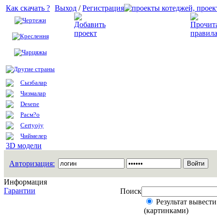
Как скачать ?
Выход
/
Регистрация
Чертежи
Добавить проект
Креслення
Чарцяжы
Другие страны
Сызбалар
Чизмалар
Desene
Расм?о
Certyojy
Чиймелер
3D модели
Авторизация:
Информация
Гарантии
Поиск
Результат вывести
(картинками)