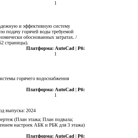
1
надежную и эффективную систему
ую подачу горячей воды требуемой
номически обоснованных затратах. /
52 страницы).
Платформа:
AutoCad
|
Рб:
1
системы горячего водоснабжения
Платформа:
AutoCad
|
Рб:
1
од выпуска:
2024
чертеж (План этажа; План подвала;
ением настроек АБК и РБК для 3 этажа)
Платформа:
AutoCad
|
Рб: