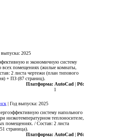
 выпуска:
2025
эффективную и экономичную систему
о всех помещениях (жилые комнаты,
тав: 2 листа чертежи (план типового
я) + ПЗ (87 страниц).
Платформа:
AutoCad
|
Рб:
1
нск
|
Год выпуска:
2025
нергоэффективную систему напольного
ри низкотемпературном теплоносителе,
х помещениях. / Состав: 2 листа
51 страница).
Платформа:
AutoCad
|
Рб: