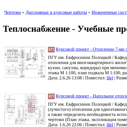
Чертежи
»
Дипломные и курсовые работы
»
Инженерные сис
Теплоснабжение - Учебные п
Курсовой проект - Отопление 7-ми 
ПГУ им. Евфросинии Полоцкой / Кафед
отопления для многоквартирного жило
кухни, санузлы, коридоры) при минимал
этажа М 1:100, план подвала М 1:100, р
Дата: 2.6.26 13:08 |
Поместил:
lilel
|
Разме
Курсовой проект - Напольное отопл
ПГУ им. Евфросинии Полоцкой / Кафедр
(лучистого) отопления для одноэтажно
а также определить необходимость испо
чертежи (План этажа, экспликация поме
Дата: 1.6.26 22:06 |
Поместил:
lilel
|
Разме