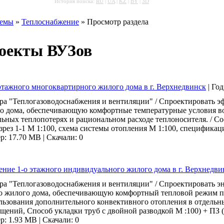
История поиска:
RU
|
UA
|
KZ
|
BY
|
3D
темы
»
Теплоснабжение
» Просмотр раздела
роекты ВУЗов
этажного многоквартирного жилого дома в г. Верхнедвинск
|
Год
ра "Теплогазоводоснабжения и вентиляции" / Спроектировать 
го дома, обеспечивающую комфортные температурные условия в
ьных теплопотерях и рациональном расходе теплоносителя. / Сос
азрез 1-1 М 1:100, схема системы отопления М 1:100, спецификаци
р: 17.70 MB
|
Скачали: 0
ение 1-о этажного индивидуального жилого дома в г. Верхнедви
а "Теплогазоводоснабжения и вентиляции" / Спроектировать э
го жилого дома, обеспечивающую комфортный тепловой режим п
льзования дополнительного конвективного отопления в отдельны
щений, Способ укладки труб с двойной разводкой М :100) + ПЗ (
р: 1.93 MB
|
Скачали: 0