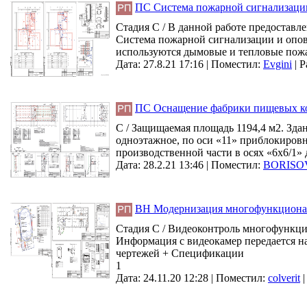
ПС Система пожарной сигнализаци
Стадия С / В данной работе предостав
Система пожарной сигнализации и опо
используются дымовые и тепловые пожа
Дата: 27.8.21 17:16 |
Поместил:
Evgini
|
Р
ПС Оснащение фабрики пищевых ко
С / Защищаемая площадь 1194,4 м2. Зда
одноэтажное, по оси «11» приблокиров
производственной части в осях «6х6/1» 
Дата: 28.2.21 13:46 |
Поместил:
BORISO
ВН Модернизация многофункциона
Стадия С / Видеоконтроль многофункци
Информация с видеокамер передается н
чертежей + Спецификации
1
Дата: 24.11.20 12:28 |
Поместил:
colverit