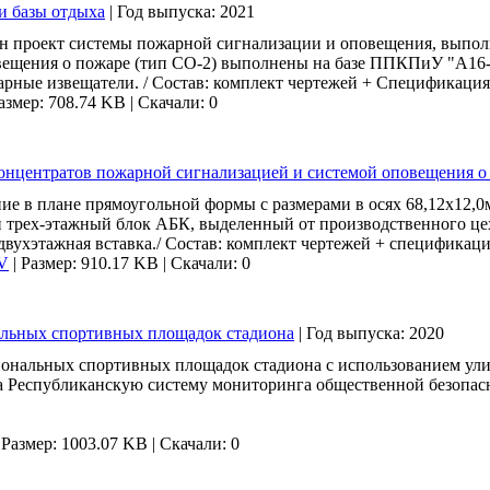
и базы отдыха
|
Год выпуска:
2021
лен проект системы пожарной сигнализации и оповещения, выпо
вещения о пожаре (тип СО-2) выполнены на базе ППКПиУ "А16
рные извещатели. / Состав: комплект чертежей + Спецификация
азмер: 708.74 KB
|
Скачали: 0
нцентратов пожарной сигнализацией и системой оповещения о
ние в плане прямоугольной формы с размерами в осях 68,12х12,
н трех-этажный блок АБК, выделенный от производственного це
двухэтажная вставка./ Состав: комплект чертежей + спецификаци
V
|
Размер: 910.17 KB
|
Скачали: 0
льных спортивных площадок стадиона
|
Год выпуска:
2020
ональных спортивных площадок стадиона с использованием улич
а Республиканскую систему мониторинга общественной безопасн
|
Размер: 1003.07 KB
|
Скачали: 0