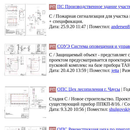
ПС Производственное здание участк
С / Пожарная сигнализация для участка 
+ спецификация.
Дата: 25.9.20 11:47 |
Поместил:
andersen8
СОУЭ Система оповещения и управл
С / Защищаемый объект - представляет
проектом предусматривается проектиров
пусковой комплекс на базе прибора ТА
Дата: 20.4.20 13:59 |
Поместил:
jetta
|
Раз
ОПС Цех лесопиления г. Чаусы
|
Го
Стадия С / Новое строительство. Проек
существующий прибор ППКП-8/16. / Со
Дата: 9.3.20 10:56 |
Поместил:
shulgovski
ОПС Реконструкция цеха по приго