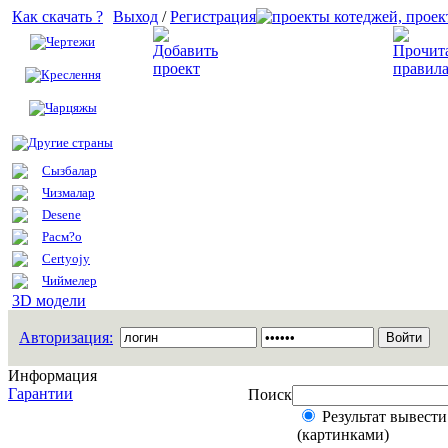
Как скачать ?
Выход
/
Регистрация
Чертежи
Добавить проект
Креслення
Чарцяжы
Другие страны
Сызбалар
Чизмалар
Desene
Расм?о
Certyojy
Чиймелер
3D модели
Авторизация:
Информация
Гарантии
Поиск
Результат вывести
(картинками)