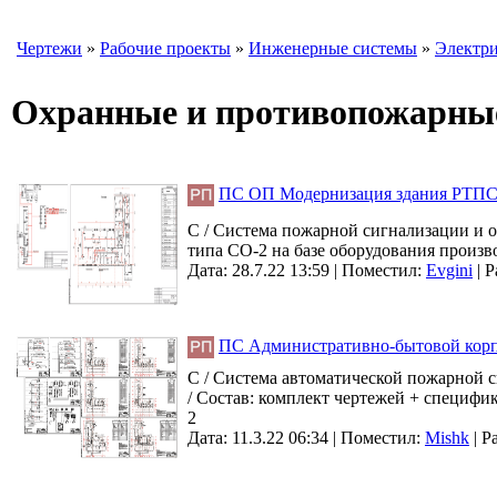
Чертежи
»
Рабочие проекты
»
Инженерные системы
»
Электри
Охранные и противопожарны
ПС ОП Модернизация здания РТПС 
С / Система пожарной сигнализации и 
типа СО-2 на базе оборудования произв
Дата: 28.7.22 13:59 |
Поместил:
Evgini
|
Р
ПС Административно-бытовой корпу
С / Система автоматической пожарной с
/ Состав: комплект чертежей + специфи
2
Дата: 11.3.22 06:34 |
Поместил:
Mishk
|
Р