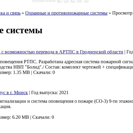
История поиска:
RU
|
UA
|
KZ
|
BY
|
3D
ка и связь
»
Охранные и противопожарные системы
» Просмотр 
е системы
с возможностью перевода в АРТПС в Гродненской области
|
Го
оповещения РТПС. Разработана адресная система пожарной сигна
одства НВП "Болид"./ Состав: комплект чертежей + спецификаци
азмер: 1.35 MB
|
Скачали: 0
с в г. Минск
|
Год выпуска:
2021
игнализации и система оповещения о пожаре (СО-3) 9-ти этажн
кация.
азмер: 6.20 MB
|
Скачали: 0