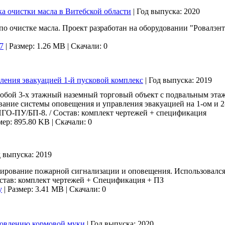
а очистки масла в Витебской области
|
Год выпуска:
2020
по очистке масла. Проект разработан на оборудовании "Ровалэнт"
7
|
Размер: 1.26 MB
|
Скачали: 0
ения эвакуацией 1-й пусковой комплекс
|
Год выпуска:
2019
 собой 3-х этажный наземный торговый объект с подвальным э
ание системы оповещения и управления эвакуацией на 1-ом и 2
НГО-ПУ/БП-8. / Состав: комплект чертежей + спецификация
мер: 895.80 KB
|
Скачали: 0
д выпуска:
2019
тирование пожарной сигнализации и оповещения. Использовался 
став: комплект чертежей + Спецификация + ПЗ
y
|
Размер: 3.41 MB
|
Скачали: 0
товлению кормовой муки
|
Год выпуска:
2020