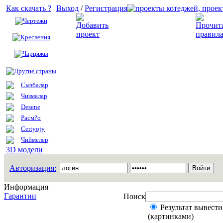
Как скачать ?
Выход
/
Регистрация
Чертежи
Добавить проект
Креслення
Чарцяжы
Другие страны
Сызбалар
Чизмалар
Desene
Расм?о
Certyojy
Чиймелер
3D модели
Авторизация:
Информация
Гарантии
Поиск
Результат вывести
(картинками)