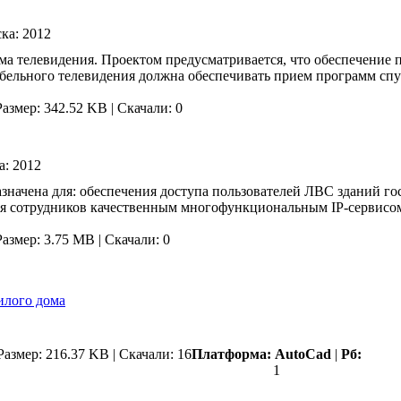
ска:
2012
ма телевидения. Проектом предусматривается, что обеспечение 
бельного телевидения должна обеспечивать прием программ спу
Размер: 342.52 KB
|
Скачали: 0
а:
2012
значена для: обеспечения доступа пользователей ЛВС зданий г
 сотрудников качественным многофункциональным IP-сервисом.
Размер: 3.75 MB
|
Скачали: 0
илого дома
Размер: 216.37 KB
|
Скачали: 16
Платформа:
AutoCad
|
Рб:
1