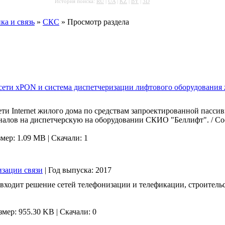
История поиска:
RU
|
UA
|
KZ
|
BY
|
3D
ка и связь
»
СКС
» Просмотр раздела
сети xPON и система диспетчеризации лифтового оборудования
сети Internet жилого дома по средствам запроектированной пасс
алов на диспетчерскую на оборудовании СКИО "Беллифт". / Сос
змер: 1.09 MB
|
Скачали: 1
изации связи
|
Год выпуска:
2017
 входит решение сетей телефонизации и телефикации, строительс
змер: 955.30 KB
|
Скачали: 0