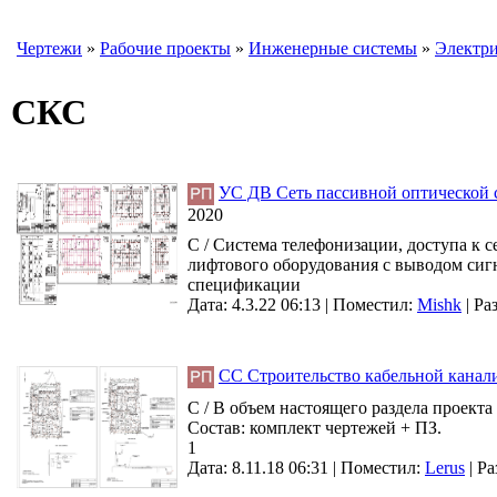
Чертежи
»
Рабочие проекты
»
Инженерные системы
»
Электри
СКС
УС ДВ Сеть пассивной оптической 
2020
С / Система телефонизации, доступа к 
лифтового оборудования с выводом сигн
спецификации
Дата: 4.3.22 06:13 |
Поместил:
Mishk
|
Ра
СС Строительство кабельной канал
С / В объем настоящего раздела проекта
Состав: комплект чертежей + ПЗ.
1
Дата: 8.11.18 06:31 |
Поместил:
Lerus
|
Ра