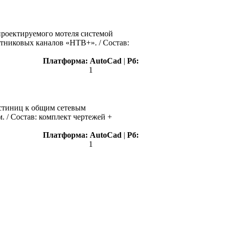
проектируемого мотеля системой
тниковых каналов «НТВ+». / Состав:
Платформа:
AutoCad
|
Рб:
1
остиниц к общим сетевым
 / Состав: комплект чертежей +
Платформа:
AutoCad
|
Рб:
1