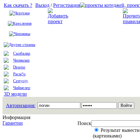
Как скачать ?
Выход
/
Регистрация
Чертежи
Добавить проект
Креслення
Чарцяжы
Другие страны
Сызбалар
Чизмалар
Desene
Расм?о
Certyojy
Чиймелер
3D модели
Авторизация:
Информация
Гарантии
Поиск
Результат вывести
(картинками)