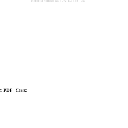
История поиска:
RU
|
UA
|
KZ
|
BY
|
3D
т
:
PDF
| Язык: