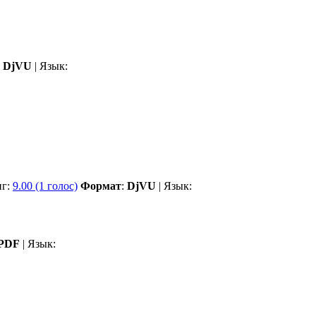
DjVU
| Язык:
нг:
9.00 (1 голос)
Формат
:
DjVU
| Язык:
PDF
| Язык: