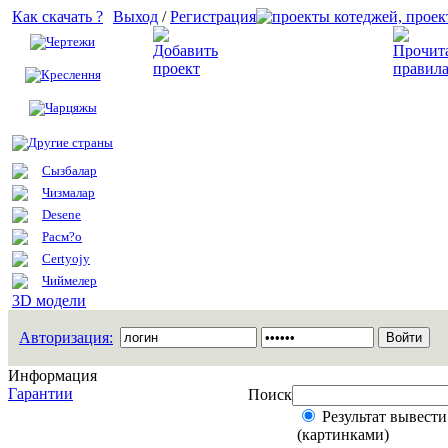
Как скачать ?
Выход
/
Регистрация
Чертежи
Добавить проект
Креслення
Чарцяжы
Другие страны
Сызбалар
Чизмалар
Desene
Расм?о
Certyojy
Чиймелер
3D модели
Авторизация:
Информация
Гарантии
Поиск
Результат вывести
(картинками)