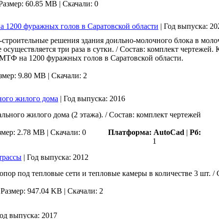
Размер: 60.85 MB |
Скачали: 0
 1200 фуражных голов в Саратовской области
|
Год выпуска:
20
о-строительные решения здания доильно-молочного блока в моло
осуществляется три раза в сутки. / Состав: комплект чертежей. 
МТФ на 1200 фуражных голов в Саратовской области.
змер: 9.80 MB |
Скачали: 2
ного жилого дома
|
Год выпуска:
2016
ьного жилого дома (2 этажа). / Состав: комплект чертежей
змер: 2.78 MB |
Скачали: 0
Платформа:
AutoCad
|
Рб:
1
трассы
|
Год выпуска:
2012
опор под тепловые сети и тепловые камеры в количестве 3 шт. / 
|
Размер: 947.04 KB |
Скачали: 2
од выпуска:
2017