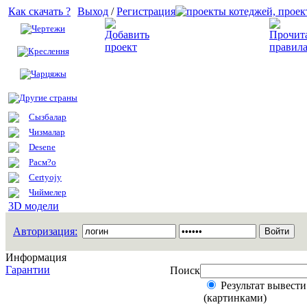
Как скачать ?
Выход
/
Регистрация
Чертежи
Добавить проект
Креслення
Чарцяжы
Другие страны
Сызбалар
Чизмалар
Desene
Расм?о
Certyojy
Чиймелер
3D модели
Авторизация:
Информация
Гарантии
Поиск
Результат вывести
(картинками)