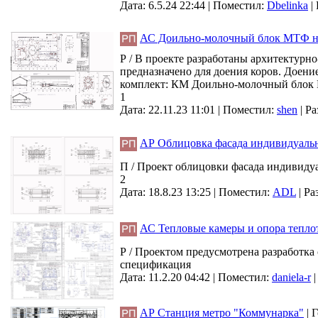
Дата: 6.5.24 22:44 |
Поместил:
Dbelinka
|
АС Доильно-молочный блок МТФ на
Р / В проекте разработаны архитектурн
предназначено для доения коров. Доение 
комплект: КМ Доильно-молочный блок 
1
Дата: 22.11.23 11:01 |
Поместил:
shen
|
Ра
АР Облицовка фасада индивидуаль
П / Проект облицовки фасада индивидуал
2
Дата: 18.8.23 13:25 |
Поместил:
ADL
|
Ра
АС Тепловые камеры и опора тепло
Р / Проектом предусмотрена разработка 
спецификация
Дата: 11.2.20 04:42 |
Поместил:
daniela-r
АР Станция метро "Коммунарка"
|
Г