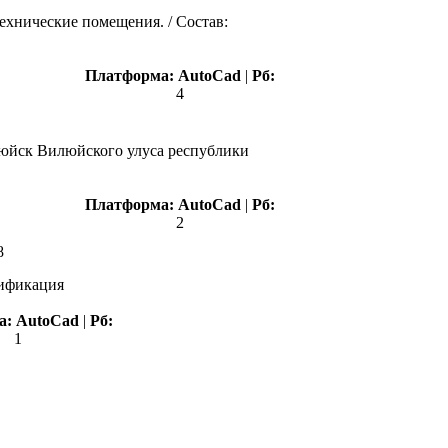
ехнические помещения. / Состав:
Платформа:
AutoCad
|
Рб:
4
илюйск Вилюйского улуса республики
Платформа:
AutoCad
|
Рб:
2
8
цификация
а:
AutoCad
|
Рб:
1