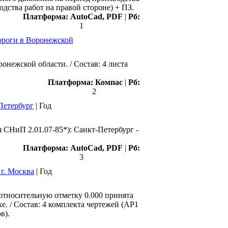
дства работ на правой стороне) + ПЗ.
Платформа:
AutoCad, PDF
|
Рб:
1
ороги в Воронежской
нежской области. / Состав: 4 листа
Платформа:
Компас
|
Рб:
2
Петербург
|
Год
 СНиП 2.01.07-85*): Санкт-Петербург -
Платформа:
AutoCad, PDF
|
Рб:
3
г. Москва
|
Год
 относительную отметку 0.000 принята
е. / Состав: 4 комплекта чертежей (АР1
в).