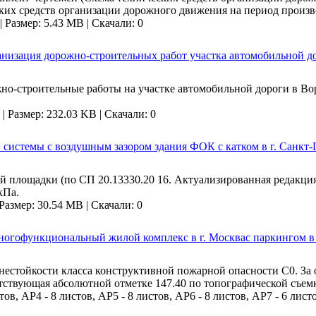
ских средств организации дорожного движения на период произво
|
Размер: 5.43 MB |
Скачали: 0
анизация дорожно-строительных работ участка автомобильной д
но-строительные работы на участке автомобильной дороги в Воро
|
Размер: 232.03 KB |
Скачали: 0
системы с воздушным зазором здания ФОК с катком в г. Санкт-
й площадки (по СП 20.13330.20 16. Актуализированная редакция
кПа.
Размер: 30.54 MB |
Скачали: 0
ногофункциональный жилой комплекс в г. Москвас паркингом в 
огнестойкости класса конструктивной пожарной опасности С0. За
етствующая абсолютной отметке 147.40 по топографической съемк
тов, АР4 - 8 листов, АР5 - 8 листов, АР6 - 8 листов, АР7 - 6 листо