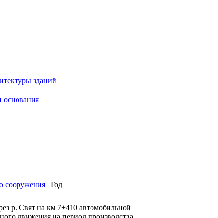
итектуры зданий
 основания
о сооружения
|
Год
рез р. Свят на км 7+410 автомобильной
жного движения на период производства