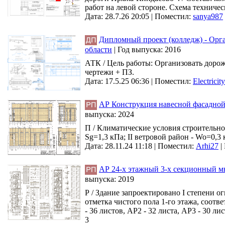
работ на левой стороне. Схема техниче
Дата: 28.7.26 20:05 |
Поместил:
sanya987
Дипломный проект (колледж) - Орг
области
|
Год выпуска:
2016
АТК / Цель работы: Организовать дорож
чертежи + ПЗ.
Дата: 17.5.25 06:36 |
Поместил:
Electricity
АР Конструкция навесной фасадной 
выпуска:
2024
П / Климатические условия строительно
Sg=1,3 кПа; II ветровой район - Wo=0,3 
Дата: 28.11.24 11:18 |
Поместил:
Arhi27
|
АР 24-х этажный 3-х секционный м
выпуска:
2019
Р / Здание запроектировано I степени 
отметка чистого пола 1-го этажа, соотв
- 36 листов, АР2 - 32 листа, АР3 - 30 лис
3