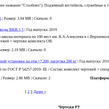
чее название "Cтолбово"). Подземный вестибюль, служебные и т
6
|
Размер: 3.94 MB |
Скачали: 0
 воды ВКИ-1,5
|
Год выпуска:
2019
я школы-интерната на 100 мест им. В.А.Алексеева в с.Верхнев
ртежей + чертежи комплекта ОВ.
азмер: 2.19 MB |
Скачали: 0
й установки на отм.+7,200, нагрузка 200 кг
|
Год выпуска:
201
 по ГОСТ Р 54257-2010- III. / Состав: комплект чертежей + спе
|
Размер: 2.86 MB |
Скачали: 2
Платформ
1
2
3
Далее »
Чертежи РУ