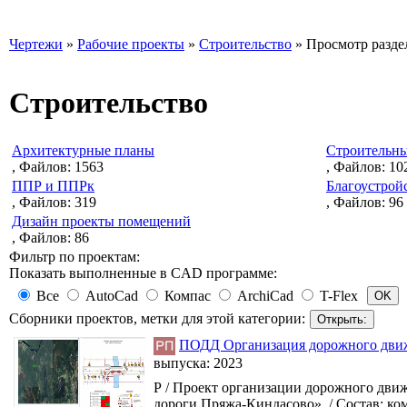
Чертежи
»
Рабочие проекты
»
Строительство
» Просмотр разде
Строительство
Архитектурные планы
Строительны
, Файлов: 1563
, Файлов: 10
ППР и ППРк
Благоустрой
, Файлов: 319
, Файлов: 96
Дизайн проекты помещений
, Файлов: 86
Фильтр по проектам:
Показать выполненные в CAD программе:
Все
AutoCad
Компас
ArchiCad
T-Flex
Сборники проектов, метки для этой категории:
ПОДД Организация дорожного движе
выпуска:
2023
Р / Проект организации дорожного движ
дороги Пряжа-Киндасово». / Состав: ко