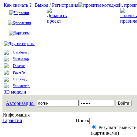
Как скачать ?
Выход
/
Регистрация
Чертежи
Добавить проект
Креслення
Чарцяжы
Другие страны
Сызбалар
Чизмалар
Desene
Расм?о
Certyojy
Чиймелер
3D модели
Авторизация:
Информация
Гарантии
Поиск
Результат вывести
(картинками)