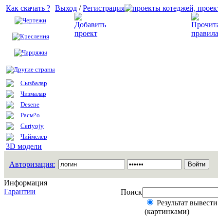
Как скачать ?
Выход
/
Регистрация
Чертежи
Добавить проект
Креслення
Чарцяжы
Другие страны
Сызбалар
Чизмалар
Desene
Расм?о
Certyojy
Чиймелер
3D модели
Авторизация:
Информация
Гарантии
Поиск
Результат вывести
(картинками)