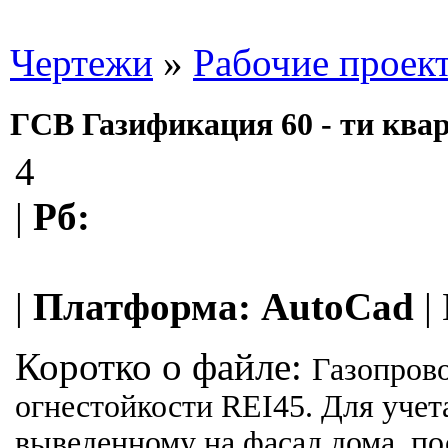
Чертежи
»
Рабочие проек
ГСВ Газификация 60 - ти ква
4
|
Рб:
|
Платформа:
AutoCad
|
Коротко о файле:
Газопрово
огнестойкости REI45. Для уче
выведенному на фасад дома, по