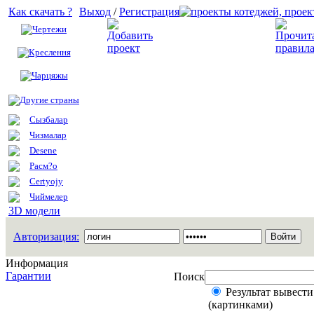
Как скачать ?
Выход
/
Регистрация
Чертежи
Добавить проект
Креслення
Чарцяжы
Другие страны
Сызбалар
Чизмалар
Desene
Расм?о
Certyojy
Чиймелер
3D модели
Авторизация:
Информация
Гарантии
Поиск
Результат вывести
(картинками)