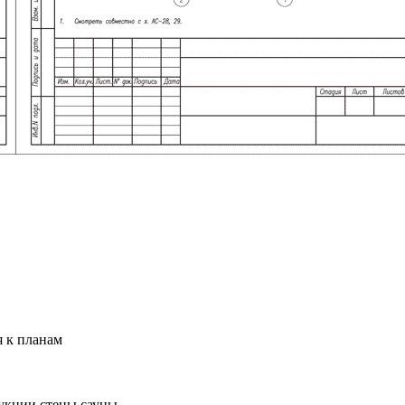
 к планам
укции стены сауны