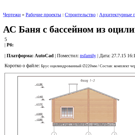
Чертежи
»
Рабочие проекты
:
Строительство
:
Архитектурные 
АС Баня с бассейном из оцилин
5
|
Рб:
|
Платформа:
AutoCad
|
Поместил:
nsfamily
| Дата: 27.7.15 16:
Коротко о файле:
Брус оцилиндрованный ∅220мм / Состав: комплект че