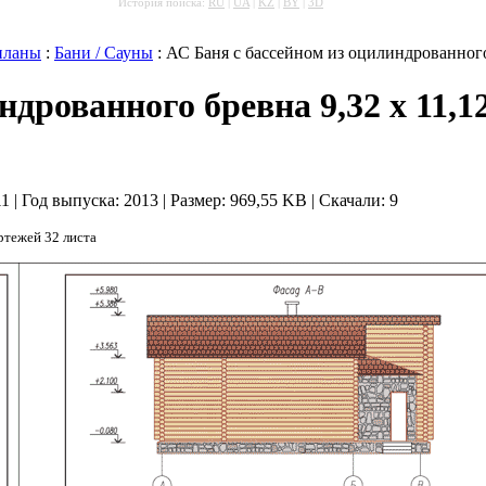
История поиска:
RU
|
UA
|
KZ
|
BY
|
3D
планы
:
Бани / Сауны
: АС Баня с бассейном из оцилиндрованного 
дрованного бревна 9,32 х 11,1
11 | Год выпуска:
2013
|
Размер: 969,55 KB
|
Скачали: 9
ртежей 32 листа