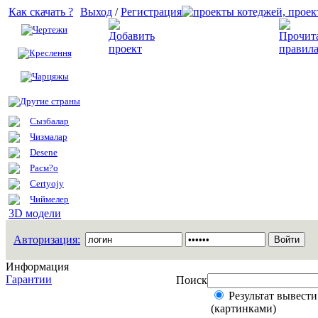
Как скачать ?
Выход
/
Регистрация
Чертежи
Добавить проект
Креслення
Чарцяжы
Другие страны
Сызбалар
Чизмалар
Desene
Расм?о
Certyojy
Чиймелер
3D модели
Авторизация:
Информация
Гарантии
Поиск
Результат вывести
(картинками)