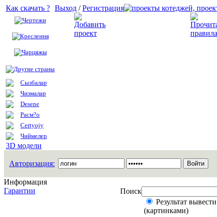
Как скачать ?
Выход
/
Регистрация
Чертежи
Добавить проект
Креслення
Чарцяжы
Другие страны
Сызбалар
Чизмалар
Desene
Расм?о
Certyojy
Чиймелер
3D модели
Авторизация:
Информация
Гарантии
Поиск
Результат вывести
(картинками)